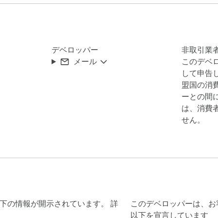
栏即刻展示翻译结果。想用AI翻译？在设置中输入Token即可开
デベロッパー
非取引業
メール
このデベ
！我们致力于持续优化，欢迎你的反馈。

して申告し
盟国の消
ーとの間
は、消費
せん。
る以下の情報が開示されています。 詳
このデベロッパーは、お
以下を宣言しています