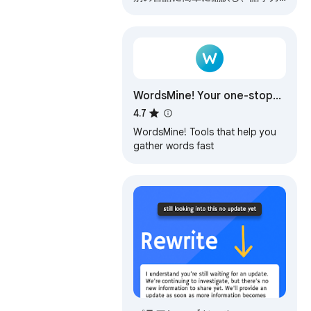
を向上させます。
WordsMine! Your one-stop
solution for vocabulary
4.7
WordsMine! Tools that help you
gather words fast