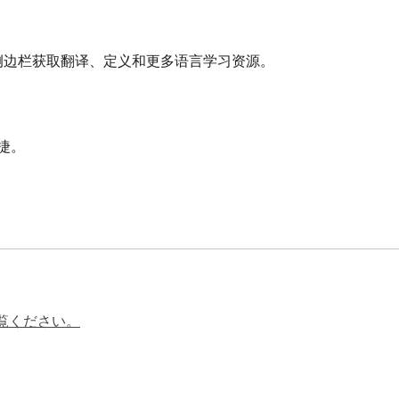
边栏获取翻译、定义和更多语言学习资源。

。

款插件适合学生、职场人士和语言爱好者，帮你快速理解内容，
覧ください。