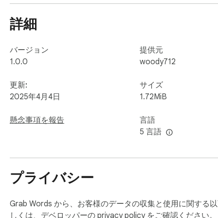
灵活的AI翻译选项，满足个性化需求。

詳細
使用方法

安装后，选中网页任意文字，点击浏览器右上角插件图标，侧边
バージョン
提供元
现在就试试吧！

1.0.0
woody712
安装“划词翻译侧边栏”，让语言学习和跨国浏览变得更简单
更新:
サイズ
附加信息

2025年4月4日
1.72MiB
支持语言：汉语、日语、韩语、俄语。  

懸念事項を報告
言語
联系我们：support@yourdomain.com。
5 言語
プライバシー
Grab Words から、お客様のデータの収集と使用に関す
しくは、デベロッパーの
privacy policy
をご確認ください。