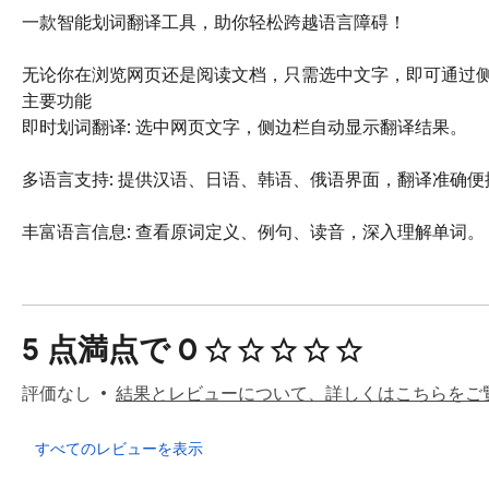
一款智能划词翻译工具，助你轻松跨越语言障碍！

无论你在浏览网页还是阅读文档，只需选中文字，即可通过侧
主要功能

即时划词翻译: 选中网页文字，侧边栏自动显示翻译结果。

多语言支持: 提供汉语、日语、韩语、俄语界面，翻译准确便捷
丰富语言信息: 查看原词定义、例句、读音，深入理解单词。

AI翻译助力: 输入AI平台Token，解锁强大的AI翻译功能。

使用场景

5 点満点で 0
正在阅读外文网页却遇到生词？学习语言需要例句和发音？这
独特优势

評価なし
結果とレビューについて、詳しくはこちらをご
界面简洁，支持多语言切换，无学习成本。

すべてのレビューを表示
无广告干扰，专注你的使用体验。
