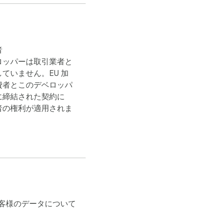
す！
启。

者
ロッパーは取引業者と
ていません。EU 加
費者とこのデベロッパ
に締結された契約に
者の権利が適用されま
客様のデータについて