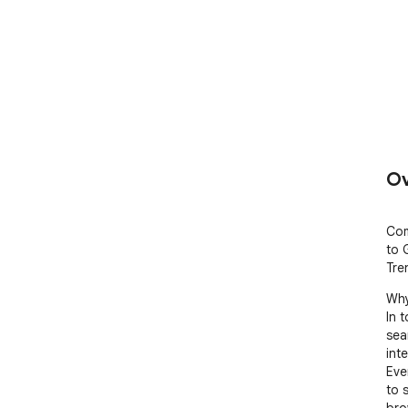
Ov
Com
to 
Tre
Why
In 
sea
int
Eve
to 