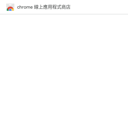
chrome 線上應用程式商店