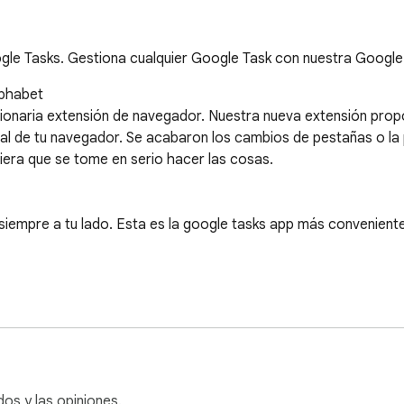
ogle Tasks. Gestiona cualquier Google Task con nuestra Googl
phabet

cionaria extensión de navegador. Nuestra nueva extensión prop
ral de tu navegador. Se acabaron los cambios de pestañas o la 
iera que se tome en serio hacer las cosas.

iempre a tu lado. Esta es la google tasks app más conveniente
mpre a un solo clic de distancia.

n; es un sistema completo para coordinar asignaciones de Alpha
 el control de tu carga de trabajo. Conviértete en un maestro
os y las opiniones.