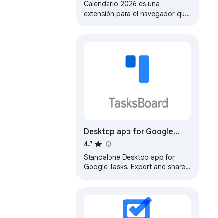
Calendario 2026 es una
extensión para el navegador que
te brinda acceso rápido y
conveniente al calendario de
cualquier mes y año.
Desktop app for Google
Tasks
4.7
Standalone Desktop app for
Google Tasks. Export and share
your Google Tasks lists in one
click.