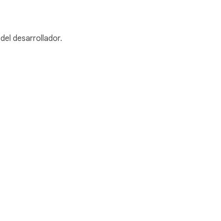
del desarrollador.
mos de que tus 
nes del Servicio
Ayuda