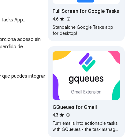
Full Screen for Google Tasks
4.6
e Tasks App…
Standalone Google Tasks app
for desktop!
orciona acceso sin 
pérdida de 
 que puedes integrar 
GQueues for Gmail
4.3
Turn emails into actionable tasks
bet. 
with GQueues - the task manager
 de la productividad 
built for teams on Google