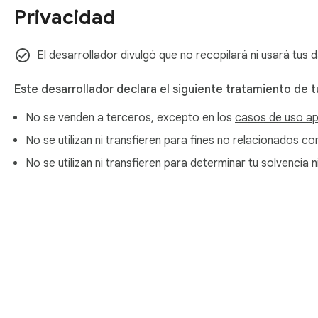
Privacidad
Contrae o expande las listas de verificación para centrarte 
Organiza tus proyectos visualmente usando nuestro google 
El desarrollador divulgó que no recopilará ni usará tus
📅 Potente Integración de Agenda

Este desarrollador declara el siguiente tratamiento de t
Logra una armonía perfecta entre tus responsabilidades y 
No se venden a terceros, excepto en los
casos de uso a
google tasks with google calendar estén siempre perfectame
No se utilizan ni transfieren para fines no relacionados co
Ve todas tus google calendar tasks junto con tus listas de t
No se utilizan ni transfieren para determinar tu solvencia
Tu google calendar task list se reflejará perfectamente en nu
Puedes ver tus google tasks on google calendar para una vis
Nos aseguramos de que la función google calendar turn on t
Simplificamos how to add tasks to google calendar directame
Acerca de Chrome Web 