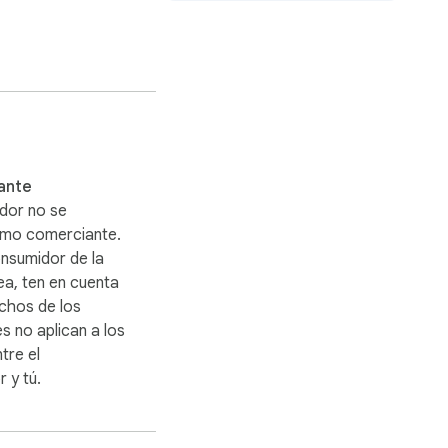
Workspace.
a a seguirlas todas.

ante
n ya está disponible 
ador no se
como comerciante.
onsumidor de la
a, ten en cuenta
ce a una mente más 
chos de los
 no aplican a los
tre el
 y tú.