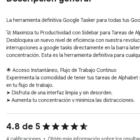
La herramienta definitiva Google Tasker para todas tus Go
🚀 Maximiza tu Productividad con Sidebar para Tareas de Al
Desbloquea un nuevo nivel de eficiencia con nuestra revolu
interrupciones a google tasks directamente en la barra late
concentración. Esta es la herramienta definitiva para cualqu
🌟 Acceso Instantáneo, Flujo de Trabajo Continuo

Experimenta la comodidad de tener tus tareas de Alphabet s
en tu flujo de trabajo.

➤ Disfruta de una interfaz limpia y sin desorden.

➤ Aumenta tu concentración y minimiza las distracciones.

➤ Con nuestra barra lateral, tu lista de tasks google está sie
🗂️ Domina Tu Día con Organización Avanzada

4.8 de 5
Esta herramienta es más que una simple lista de verificació
Proporcionamos las características que necesitas para tomar
4 calificaciones
Obtén más información sobre los resultad