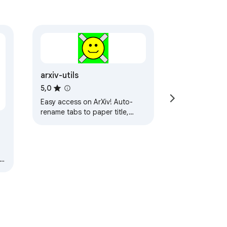
arxiv-utils
5,0
Easy access on ArXiv! Auto-
rename tabs to paper title,
Quick navigation via
button/hotkey, Save PDFs by
示
paper title, and more.