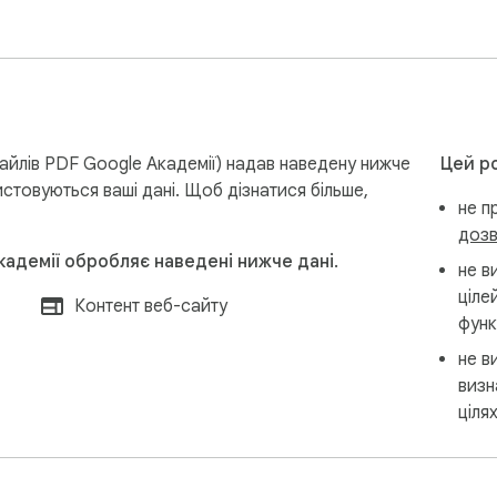
айлів PDF Google Академії) надав наведену нижче
Цей ро
истовуються ваші дані. Щоб дізнатися більше,
не п
дозв
кадемії обробляє наведені нижче дані.
не в
ціле
Контент веб-сайту
функ
не в
визн
ціля