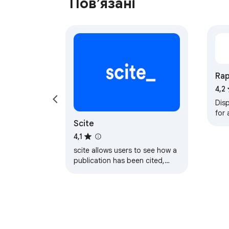
Пов’язані
Rap
Ch
4,2
Dis
for 
Scite
Goo
4,1
scite allows users to see how a
publication has been cited,
providing the citation context
and classification