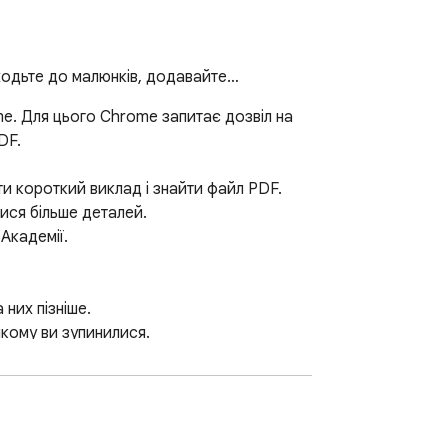
еходьте до малюнків, додавайте…
e. Для цього Chrome запитає дозвіл на 
F.

ти короткий виклад і знайти файл PDF.

ися більше деталей.

Академії.

них пізніше.

якому ви зупинилися.

oogle на сторінці 