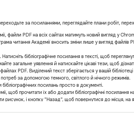
 переходьте за посиланнями, переглядайте плани робіт, пер
ї, файли PDF на всіх сайтах матимуть новий вигляд у Chrom
ограма читання Академії вносить зміни лише у вигляд файлів PD
 Натисніть бібліографічне посилання в тексті, щоб перегляну
айте загальне уявлення й натискайте цікаві тези, щоб дізнат
файлах PDF. Виділений текст зберігається у вашій бібліотеці 
 потреб за допомогою темного, світлого й нічного режимів.

 бібліографічних посилань просто в документі.

емії, щоб прочитати їх або додати бібліографічні посилання на 
ути рисунок, і кнопку "Назад", щоб повернутися до місця, на 
 Загальні положення та умови й Політику конфіденційності G