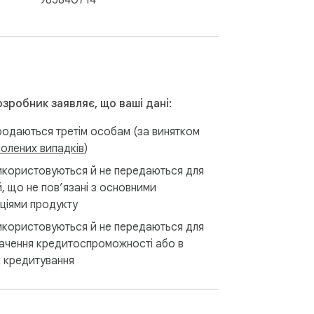
985840714
зробник заявляє, що ваші дані:
родаються третім особам (за винятком
олених випадків
)
икористовуються й не передаються для
й, що не пов’язані з основними
ціями продукту
икористовуються й не передаються для
ачення кредитоспроможності або в
х кредитування