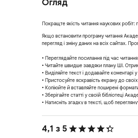
Огляд
Покращте якість читання наукових робіт:
Якщо встановити програму читання Академі
перегляд і зміну даних на всіх сайтах. Пр
• Переглядайте посилання під час читання.
• Читайте швидше завдяки плану ШІ. Отрим
• Виділяйте текст і додавайте коментарі у 
• Пристосуйте яскравість екрану до своїх
• Копіюйте й вставляйте поширені формати
• Зберігайте статті у своїй бібліотеці Акад
• Натисніть згадку в тексті, щоб переглян
Установлюючи це розширення, ви приймаєте
https://www.google.com/intl/uk/policies/.
4,1 з 5