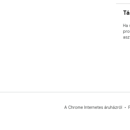
Tá
Ha 
pro
asz
A Chrome Internetes áruházról
F