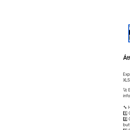
Át
Exp
XLS
🚀 
info
🔧 
1️⃣
2️⃣
butt