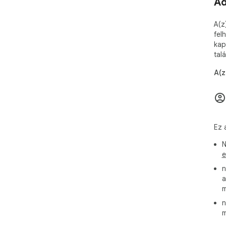
Ad
A(z
fel
kap
tal
A(z
Ez 
N
e
n
a
m
n
m