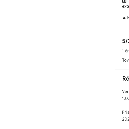
3️⃣
ext
🔥 
1️⃣
XLS
Nam
5/
URL.
1 é
💪 
Goo
Tov
Not
not
Ré
Ver
1.0
Fri
202