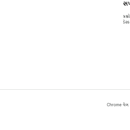
સપો
પ્રશ
ડેસ્
Chrome વેબ સ