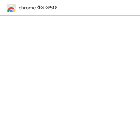
chrome વેબ બજાર