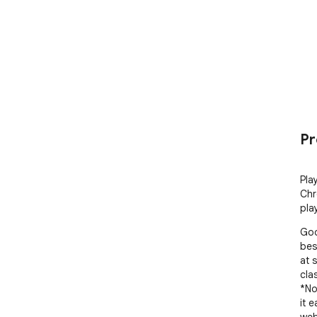
Pr
Pla
Chr
pla
Goo
bes
at 
cla
*No
it 