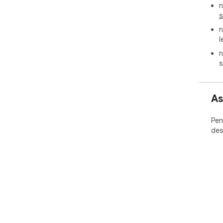
n
s
n
l
n
s
As
Pen
des