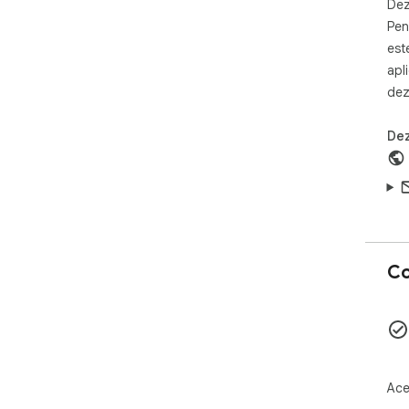
Dez
Pen
est
apl
dez
Dez
Co
Ace