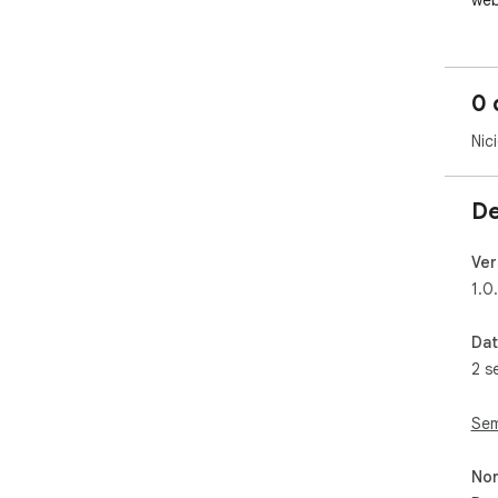
web
0 
Nic
De
Ver
1.0
Dat
2 s
Sem
Non