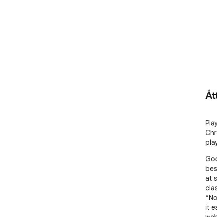
Át
Pla
Chr
pla
Goo
bes
at 
cla
*No
it 