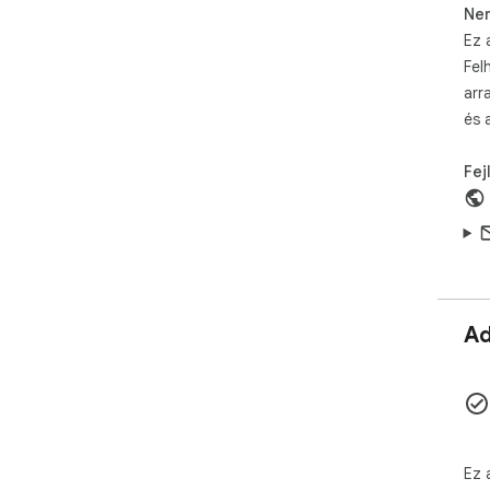
Ne
Ez 
Fel
arr
és 
Fej
Ad
Ez 