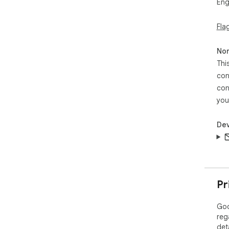
Eng
Fla
Non
Thi
con
con
you
Dev
Pr
Goo
reg
det