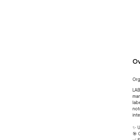
Ov
Org
LAB
man
lab
not
inte
✨ U
🎯 