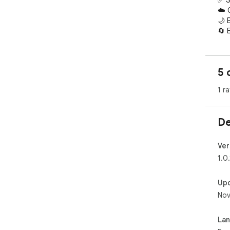
✅ S
☁️ 
🌙 
🔄 
📱 
5 
1 ra
De
Ver
1.0.
Up
Nov
La