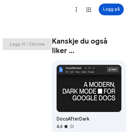
Logg på
Kanskje du også
Legg til i Chrome
liker …
DocsAfterDark
4,6