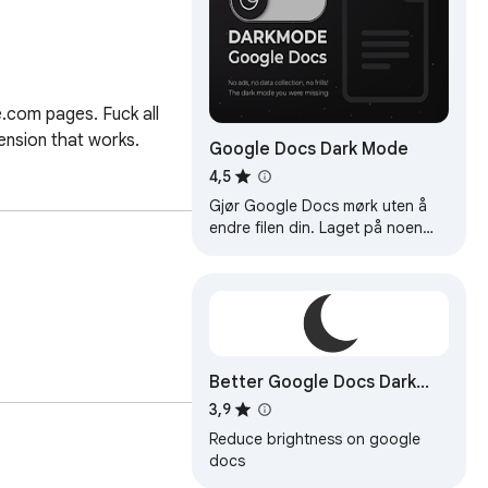
com pages. Fuck all 
ension that works.
Google Docs Dark Mode
4,5
Gjør Google Docs mørk uten å
endre filen din. Laget på noen
timer så øynene slipper å lide av
det skarpe lyset.
Better Google Docs Dark
Mode
3,9
Reduce brightness on google
docs