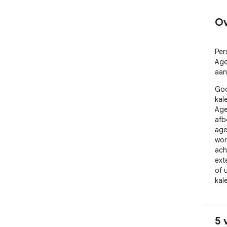
Ov
Per
Age
aan
Goo
kal
Age
afb
age
wor
ach
ext
of u
kale
aan
dir
kli
5 
met 