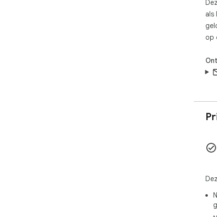
Dez
als
gel
op 
Ont
Pr
Dez
N
g