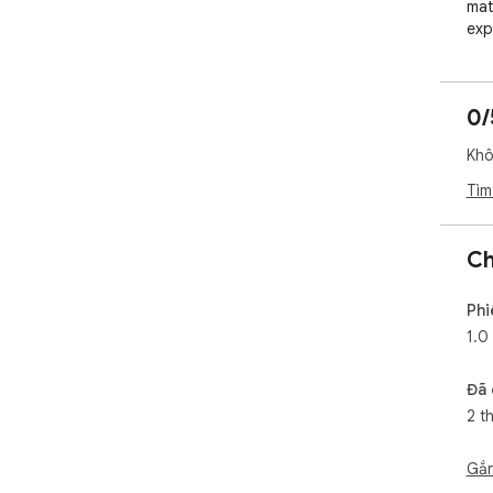
mat
expe
web
mak
0/
Khô
Tìm
Ch
Phi
1.0
Đã 
2 t
Gắn