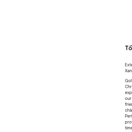
Tổ
Ext
Xan
Gol
Chr
exp
our
fri
chà
Per
pro
tim