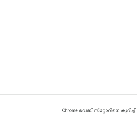
Chrome വെബ് സ്‌റ്റോറിനെ കുറിച്ച്