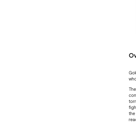
Ov
Gok
who
The
con
tor
figh
the
rea