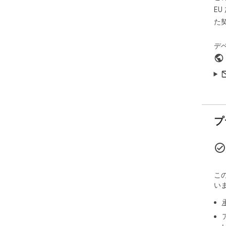
🧮 
E
Chr
⏳ T
た
brea
🛠 
デ
gui
Abo
Gam
ext
fun
car
プ
the
🌐 
📩 
🔒 
💬 
こ
📧 
い
Affi
Whe