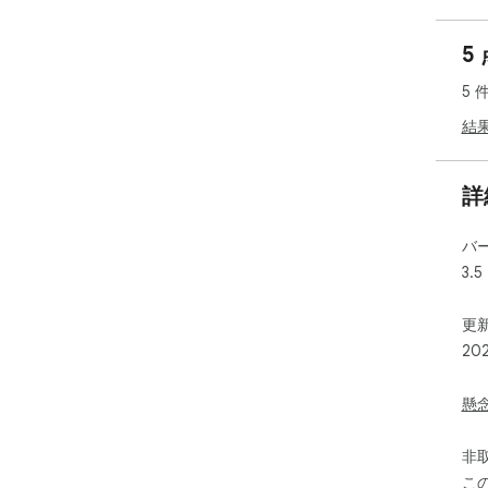
fea
📰 
5
gam
🔗 
5 
Net
➕ C
結
inst
🔍 
sea
詳
🕒 
widg
バ
📝 
3.5
new
🔔 
feat
更新
📧 
20
Dri
🤖 
pow
懸
✅ T
you
非
📅 
こ