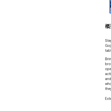
概
Ste
Goj
tab
Bri
bro
ope
acti
and
who
the
Ext
✨ G