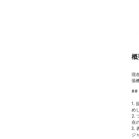
概
現
張
##
1
めし
2
在
3
ジ