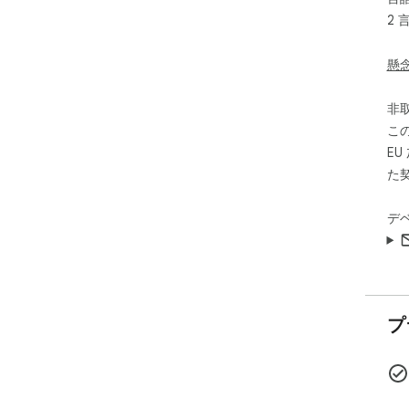
2 
懸
非
こ
E
た
デ
プ