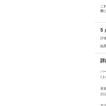
こ
際
## 
5
1. 
2. 
評
the
3. 
結
Thi
str
詳
バ
1.3
更新
20
言