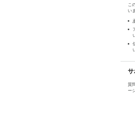
こ
い
サ
質
ー