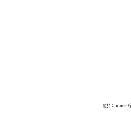
💡
➟ 
Ch
關於 Chrom