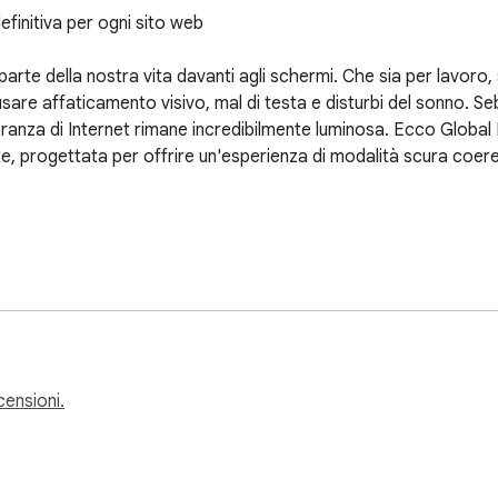
finitiva per ogni sito web

parte della nostra vita davanti agli schermi. Che sia per lavoro, 
sare affaticamento visivo, mal di testa e disturbi del sonno. Se
ranza di Internet rimane incredibilmente luminosa. Ecco Global
nte, progettata per offrire un'esperienza di modalità scura coeren
 "invertire i colori". Le tradizionali estensioni per la modalità
ed elementi grafici, il che porta a un'esperienza visiva framme
ntegrato che analizza in modo intelligente il contenuto della p
ecensioni.
l Dark c'è un sistema di iniezione CSS progettato su misura. A di
e un'analisi approfondita della luminosità dello sfondo e dei col