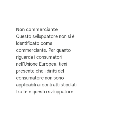
rente ed esteticamente piacevole.

tà scura è l'effetto "negativo fotografico" 
ltimediali (inclusi immagini, video, canvas e 
ll'aspetto naturale e i video riprodotti 
Non commerciante
Questo sviluppatore non si è
identificato come
referiti alle applicazioni web complesse e 
commerciante. Per quanto
o non dispone di una modalità scura nativa, 
riguarda i consumatori
nell'Unione Europea, tieni
presente che i diritti del
 degli occhi a lungo termine. Passando a un 
consumatore non sono
 di navigazione notturna molto più 
applicabili ai contratti stipulati
cura.

tra te e questo sviluppatore.
llentarla. Global Dark è costruito 
 applicata quasi istantaneamente al 