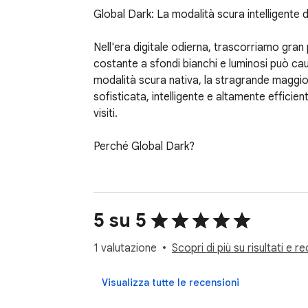
Global Dark: La modalità scura intelligente de
Nell'era digitale odierna, trascorriamo gran 
costante a sfondi bianchi e luminosi può cau
modalità scura nativa, la stragrande maggio
sofisticata, intelligente e altamente efficie
visiti.

Perché Global Dark?

Global Dark non è solo un altro strumento per
invertendo inavvertitamente immagini, video 
questo problema con un potente motore CSS i
5 su 5
Caratteristiche principali:

1 valutazione
Scopri di più su risultati e r
1. Motore CSS sofisticato: Al centro di Globa
Visualizza tutte le recensioni
un'inversione globale, il nostro motore esegu