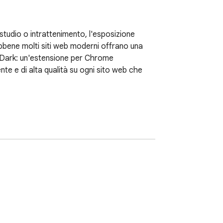
studio o intrattenimento, l'esposizione 
bbene molti siti web moderni offrano una 
 Dark: un'estensione per Chrome 
te e di alta qualità su ogni sito web che 
 scura spesso faticano con layout complessi, 
ntata e poco gradevole. Global Dark risolve 
agina in tempo reale.

fferenza dei semplici filtri che applicano 
ori del testo. Punta solo alle aree che 