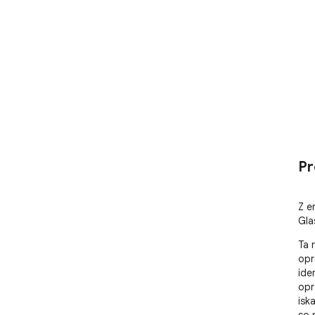
Pr
Z e
Gla
Ta 
opr
iden
opr
isk