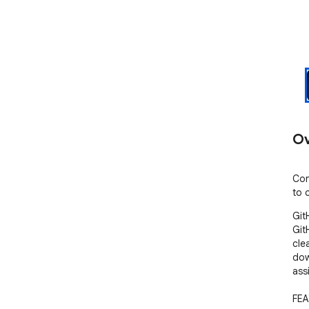
Ov
Con
to 
Git
Git
cle
down
ass
FEA