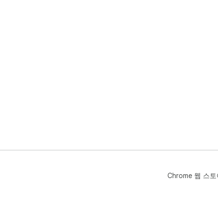
Chrome 웹 스