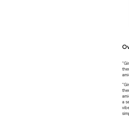
Ov
"Gi
the
ami
"Gi
the
ami
a s
vib
sim