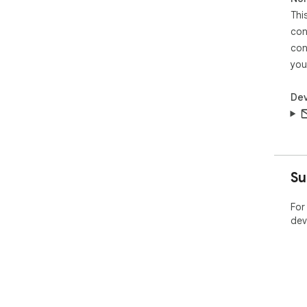
Thi
con
con
you
Dev
Su
For
dev