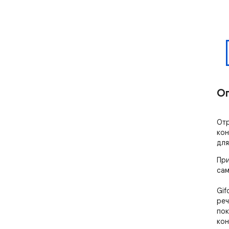
О
Отр
кон
для
При
сам
Gif
реч
пок
кон