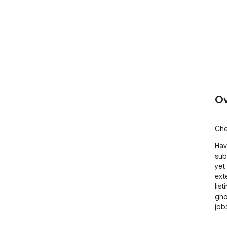
Ov
Che
Hav
sub
yet
ext
lis
gho
job