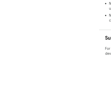
N
u
N
c
Su
For
dev