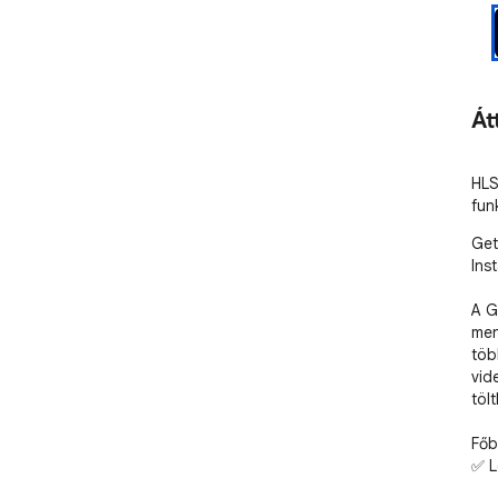
Át
HLS
fun
Get
Ins
A G
men
töb
vid
tölt
Főbb
✅ L
Vid