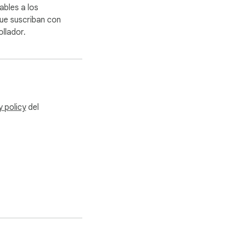
ables a los
mente en tu 
ue suscriban con
 al borrar las 
llador.
nte en tu navegador. 
y policy
del