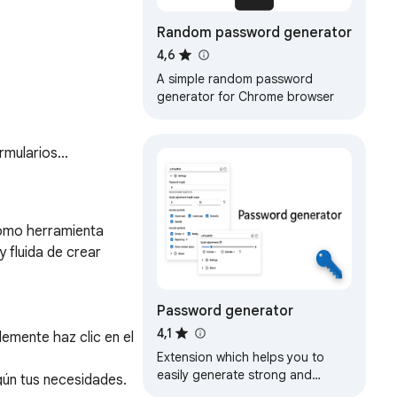
Random password generator
4,6
A simple random password
generator for Chrome browser
ormularios…
omo herramienta 
fluida de crear 
Password generator
4,1
mente haz clic en el 
Extension which helps you to
easily generate strong and
gún tus necesidades.

customizable passwords in a few