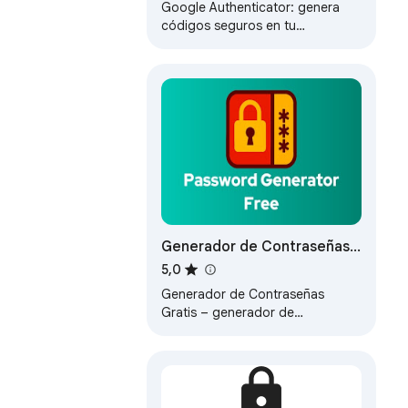
Google Authenticator: genera
códigos seguros en tu
navegador. Autenticación en dos
pasos rápida y sin conexión para
todas tus…
Generador de Contraseñas
Gratis
5,0
Generador de Contraseñas
Gratis – generador de
contraseñas aleatorias para
Chrome. Crea instantáneamente
contraseñas fuertes en…