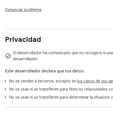
Privacidad en la que puedes confiar

Seguimos el principio de "Privacy by Design": tus contrase
Denunciar problema
dispositivo. Los únicos datos que se guardan son tus configu
cookies.

Prueba la extensión GetMyPassword hoy y disfruta de la co
Privacidad
¡Haz clic en "Agregar a Chrome" y comienza a proteger tus
El desarrollador ha comunicado que no recogerá ni usa
desarrollador.
Este desarrollador declara que tus datos:
No se venden a terceros, excepto en
los casos de uso a
No se usan ni se transfieren para fines no relacionados co
No se usan ni se transfieren para determinar la situación 