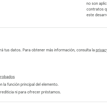
no son aplic
ñas nunca se guardan y todos los procesos se realizan completa
contratos q
raciones personalizadas para sitios web, que pueden eliminarse
este desarro
modidad y seguridad de generar contraseñas sólidas directame
 cuentas en segundos!
rá tus datos. Para obtener más información, consulta la
privac
probados
n la función principal del elemento.
crediticia ni para ofrecer préstamos.