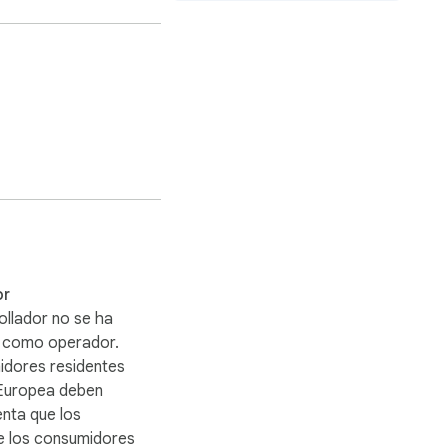
tablece las 
clicks
onalizada.

ositivo.

r.

completo.

 solo unos clics.

or
ollador no se ha
o como operador.
idores residentes
 Europea deben
rencias.

enta que los
e los consumidores