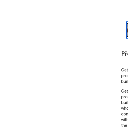
Př
Get
pro
bui
Get
pro
bui
who
con
wit
the