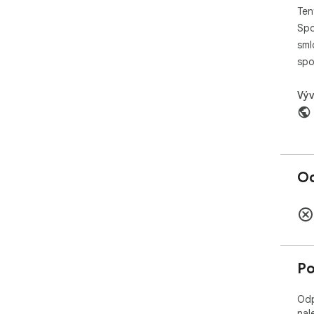
Ten
Spo
sml
spo
Výv
Oc
Po
Odp
nal