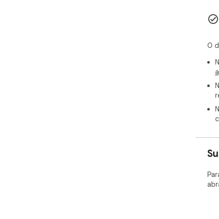
O d
N
a
N
r
N
c
Su
Par
abr