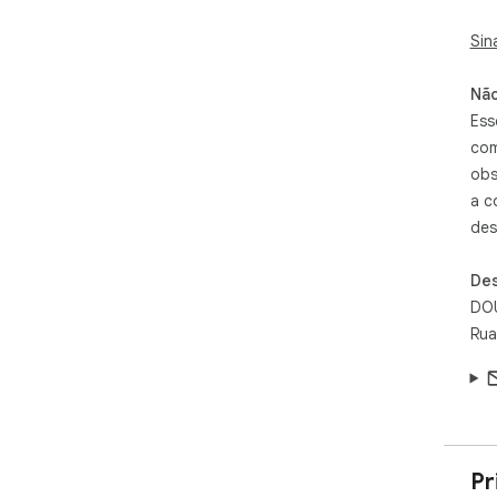
Sin
Não
Ess
com
obs
a c
des
Des
DOU
Rua
Pr