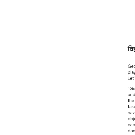
वि
Geo
pla
Let'
"Ge
and
the
tak
nav
obje
eac
dan