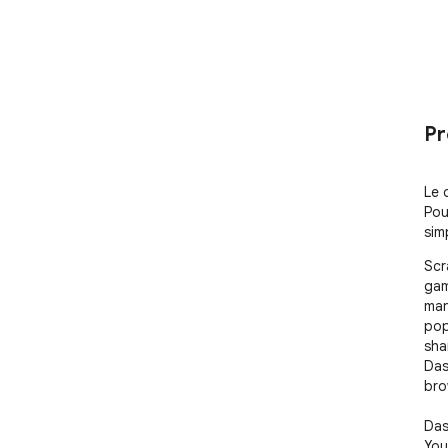
Pr
Le 
Pou
sim
Scr
gam
man
pop
sha
Das
bro
Das
You