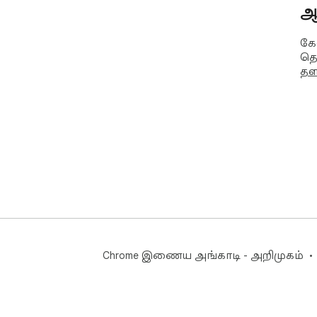
ஆ
கே
தொ
தள
Chrome இணைய அங்காடி - அறிமுகம்