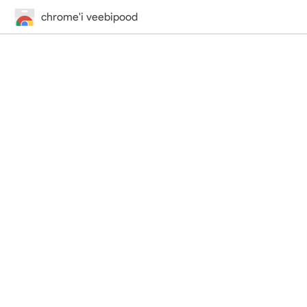
chrome'i veebipood