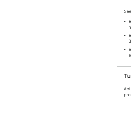
See
e
h
e
ü
e
e
Tu
Abi
pro