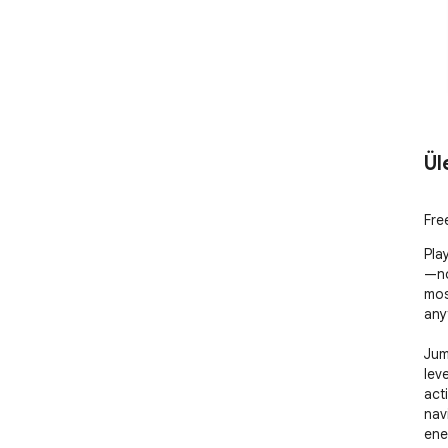
Ül
Fre
Pla
—no
mos
anyt
Jum
lev
act
nav
ene