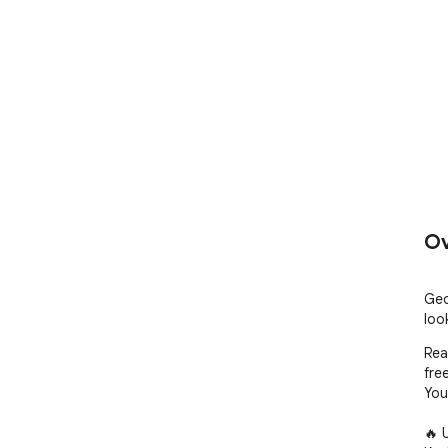
Ov
Geo
loo
Rea
free
You
🔥 