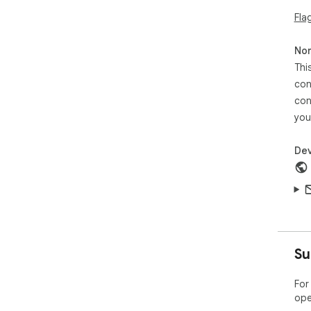
Fla
Non
Thi
con
con
you
Dev
Su
For
ope