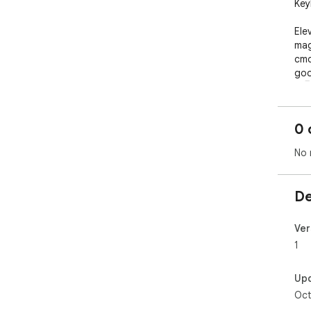
Key
Ele
mag
cmd
goo
🚀🖥
0 
No 
De
Ver
1
Up
Oct