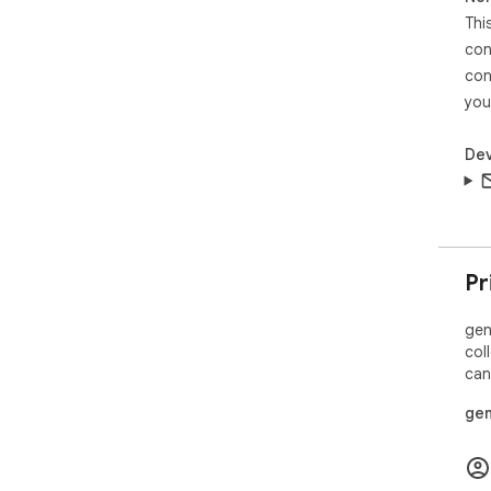
Thi
con
con
you
Dev
Pr
gen
col
can
gen