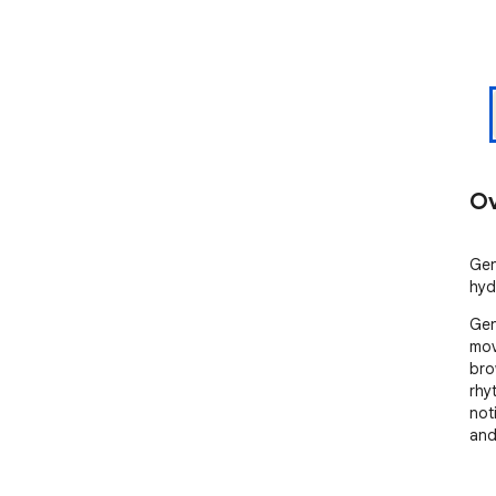
Ov
Gen
hyd
Gen
mov
bro
rhy
not
and