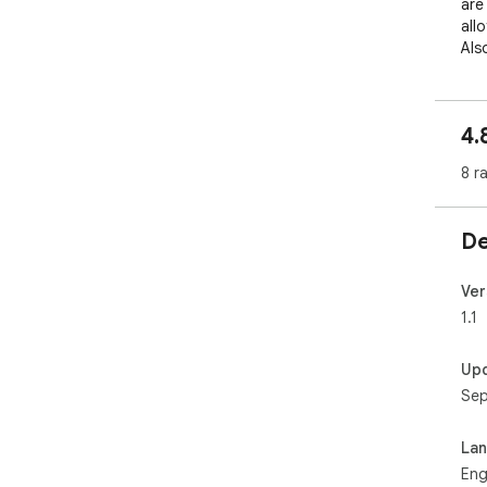
are
all
Als
and
and
4.
8 r
De
Ver
1.1
Up
Sep
La
Eng