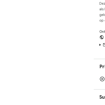
Dez
als
gel
op 
Ont
Pr
Su