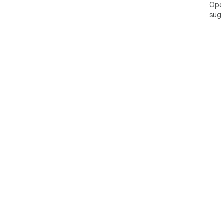
Ope
sug