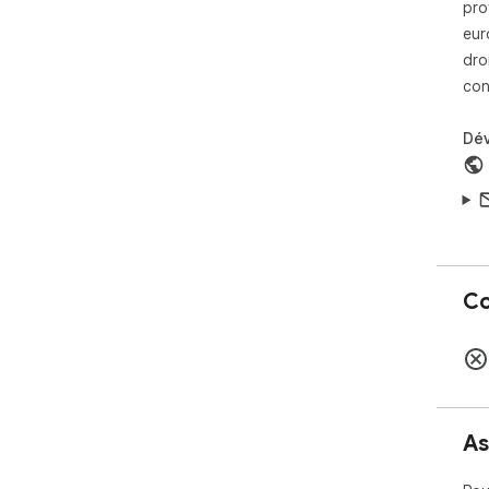
pro
eur
dro
con
Dé
Co
As