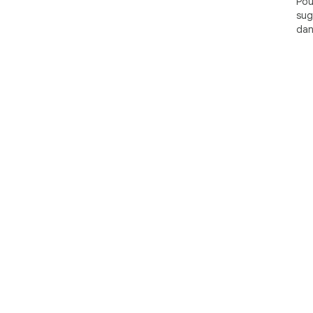
Pou
sug
dan