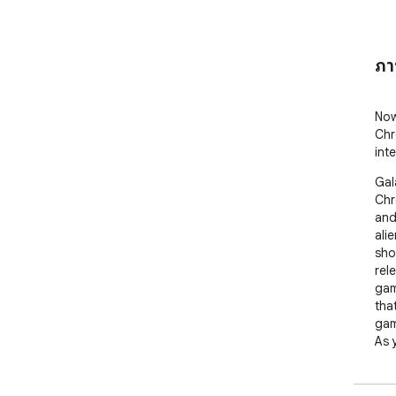
ภา
Now
Chr
int
Gala
Chr
and
ali
sho
rel
gam
tha
gam
As 
cha
Col
unl