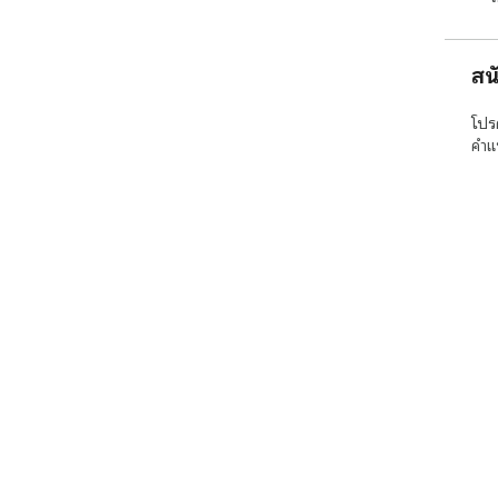
สน
โปร
คำแ