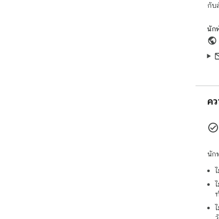
กับ
นัก
คว
นัก
ไ
ไ
ท
ไ
ว