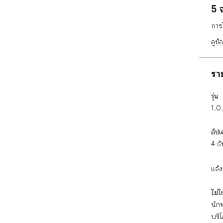
5 
Ext
gam
การ
hou
prov
ดูข้
thr
If 
รา
Web
web
รุ่น
htt
1.0.
htt
อัปเ
4 ธ
แจ้ง
ไม่ใช่
นักพ
บริ