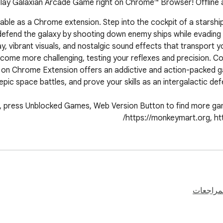
ay Galaxian Arcade Game right on Chrome™ Browser! Offline an
ilable as a Chrome extension. Step into the cockpit of a starshi
 defend the galaxy by shooting down enemy ships while evading 
ecome more challenging, testing your reflexes and precision. C
 on Chrome Extension offers an addictive and action-packed ga
, press Unblocked Games, Web Version Button to find more game
https://monkeymart.org, htt
لمراجعات