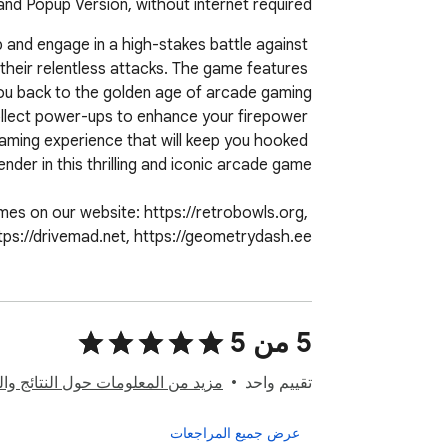
d Popup Version, without internet required!
p and engage in a high-stakes battle against 
their relentless attacks. The game features 
ollect power-ups to enhance your firepower 
ming experience that will keep you hooked 
s on our website: https://retrobowls.org, 
ps://drivemad.net, https://geometrydash.ee/
‫5 من 5
تقييم واحد
مزيد من المعلومات حول النتائج وا
عرض جميع المراجعات