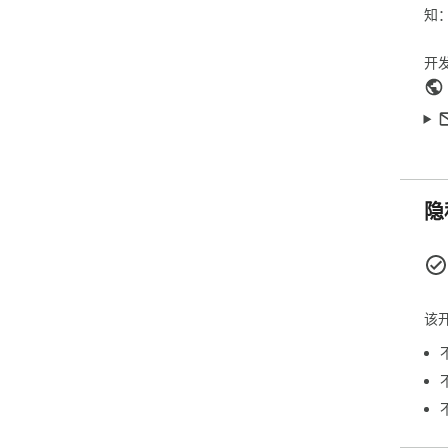
知
开
隐
该