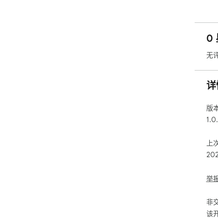
0
无
详
版
1.0
上
20
举
非
该