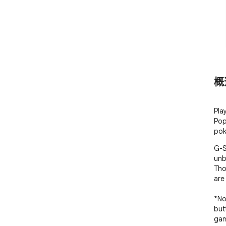
概
Pla
Pop
pok
G-S
unb
Tho
are 
*No
but
gam