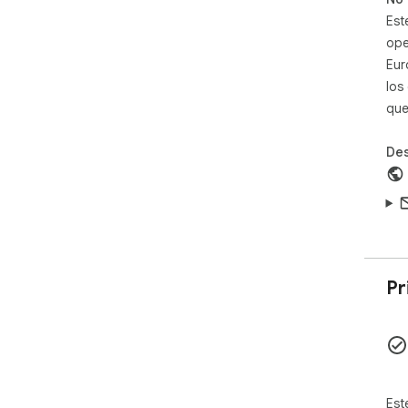
Est
ope
Eur
los
que
Des
Pr
Est