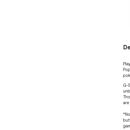
De
Pla
Pop
pok
G-S
unb
Tho
are 
*No
but
gam