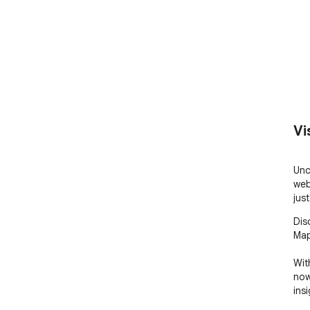
Vi
Unc
web
just
Dis
Map
Wit
now
ins