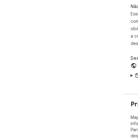
🌈.
Não
add
medi
Ess
🌈.
com
eli
obs
coll
a c
🌈.
des
int
int
Des
Pr
Map
inf
Par
des