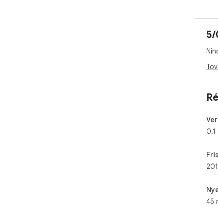
Rev
fra
5/
Nin
Tov
Ré
Ver
0.1
Fri
201
Nye
45 