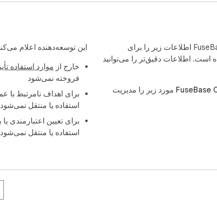
FuseBase Clarity - Capture Step-by-Step guides, SOP and tutorials اطلاعات زیر را برای
این توسعه‌دهنده اعلام می‌کن
است. اطلاعات دقیق‌تر را می‌توانید
خارج از
موارد استفاده تأی
فروخته نمی‌شود
‫FuseBase Clarity - Capture Step-by-Step guides, SOP and tutorials مورد زیر را مدیریت
برای اهداف نامرتبط با ع
استفاده یا منتقل نمی‌شود
برای تعیین اعتبارمندی یا 
استفاده یا منتقل نمی‌شود