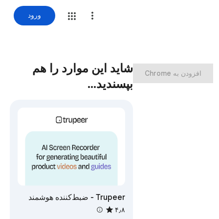
ورود
شاید این موارد را هم
‏افزودن به Chrome
بپسندید…
Trupeer - ضبط‌کننده هوشمند
صفحه برای مستندسازی ویدیو،
۴٫۸