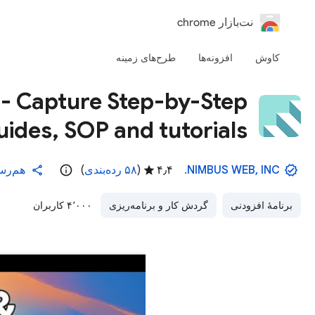
‏نت‌بازار chrome
کاوش
افزونه‌ها
طرح‌های زمینه
 - Capture Step-by-Step
uides, SOP and tutorials
NIMBUS WEB, INC.
۴٫۴
(
۵۸ رده‌بندی
)
هم‌رس
برنامهٔ افزودنی
گردش کار و برنامه‌ریزی
۴٬۰۰۰ کاربران