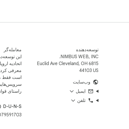
توسعه‌دهنده
معامله‌گر
NIMBUS WEB, INC.
این توسعه‌د
6815 Euclid Ave Cleveland, OH
اتحادیه اروپا
44103 US
معرفی کرده
است فقط م
وب‌سایت
سرویس‌هایی 
ایمیل
راستای قوانی
تلفن
D-U-N-S
079591703