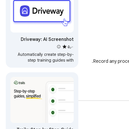
Driveway: AI Screenshot
Guides, SOPs, & Demos
۵٫۰
Automatically create step-by-
step training guides with
screenshots by recording your
browser-based workflows.