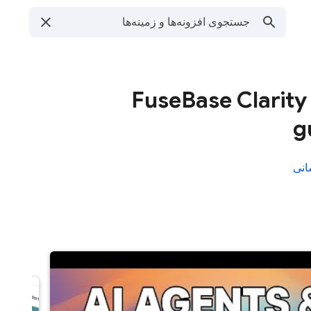
FuseBase Clarity
g
انی