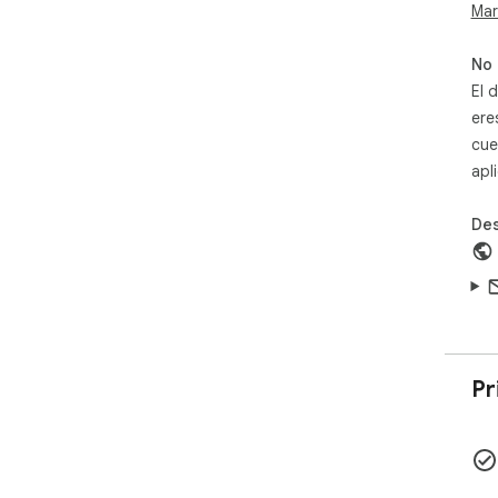
Mar
No 
El 
ere
cue
apl
Des
Pr