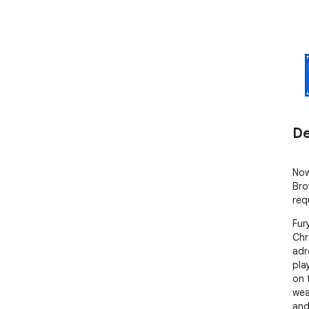
De
Now
Bro
req
Fur
Chr
adr
pla
on 
wea
and