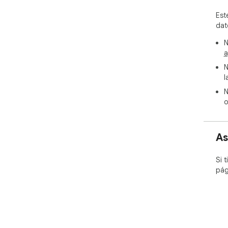
Est
dat
N
a
N
l
N
o
As
Si 
pág