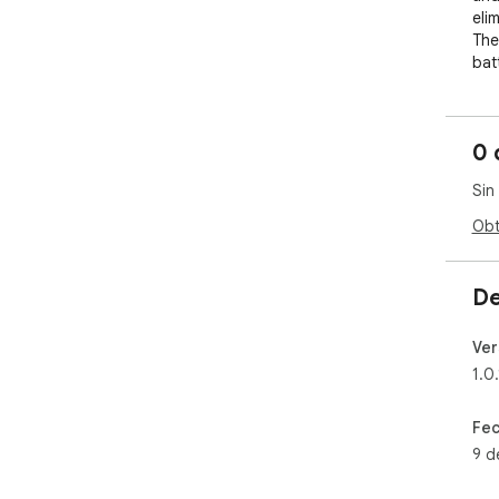
eli
The
bat
str
and
pro
0 
web
bat
Sin
exc
Obt
*No
Unb
De
qui
htt
Ver
1.0.
Fec
9 d