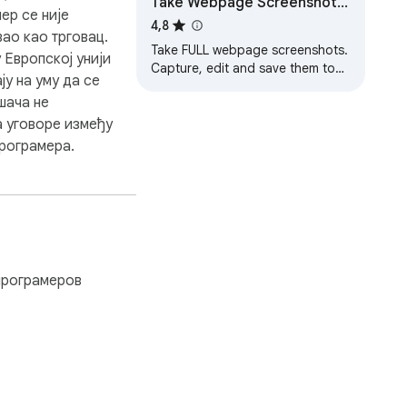
Take Webpage Screenshots
ер се није
Entirely - FireShot
4,8
ао као трговац.
Take FULL webpage screenshots.
 Европској унији
Capture, edit and save them to
ју на уму да се
PDF/JPEG/GIF/PNG, upload, print,
шача не
send to OneNote, clipboard or
email.
а уговоре између
програмера.
 програмеров