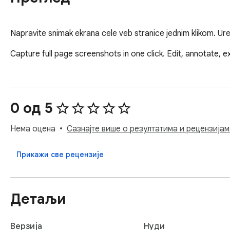
Napravite snimak ekrana cele veb stranice jednim klikom. Ure
Capture full page screenshots in one click. Edit, annotate, 
0 од 5
Нема оцена
Сазнајте више о резултатима и рецензијам
Прикажи све рецензије
Детаљи
Верзија
Нуди