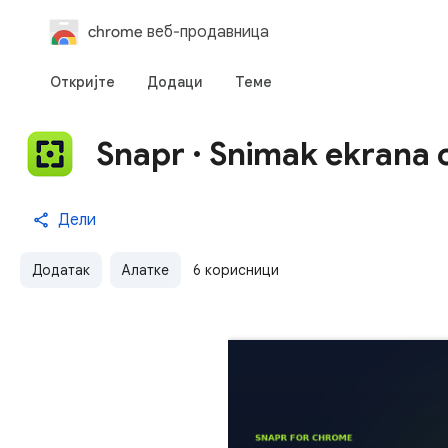
chrome веб-продавница
Откријте
Додаци
Теме
Snapr · Snimak ekrana c
Дели
Додатак
Алатке
6 корисници