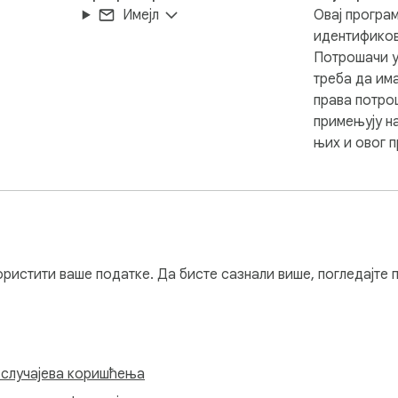
Имејл
Овај програм
идентификов
Потрошачи у
треба да има
права потро
примењују н
њих и овог 
ористити ваше податке. Да бисте сазнали више, погледајте
 случајева коришћења