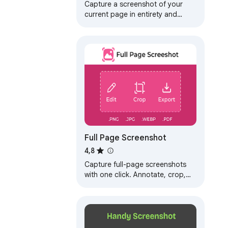
Capture a screenshot of your
current page in entirety and
reliably—without requesting any
extra permissions!
Full Page Screenshot
4,8
Capture full-page screenshots
with one click. Annotate, crop,
blur, and export as PNG, JPG,
WebP, or PDF. 100% local.