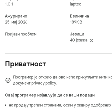
1.0.1
laptec
Ажурирано
Величина
25. мај 2026.
189KiB
Пријави проблем
Језици
40 језика
Приватност
Програмер је открио да ово неће прикупљати нити к
документ
privacy policy
.
Овај програмер изјављује да се ваши подаци
не продају трећим странама, осим у оквиру
одобрених