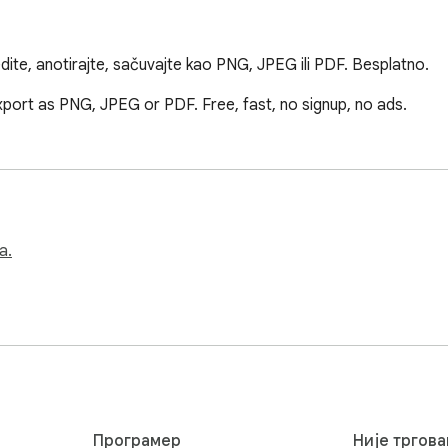
dite, anotirajte, sačuvajte kao PNG, JPEG ili PDF. Besplatno.
export as PNG, JPEG or PDF. Free, fast, no signup, no ads.
а.
Програмер
Није тргова