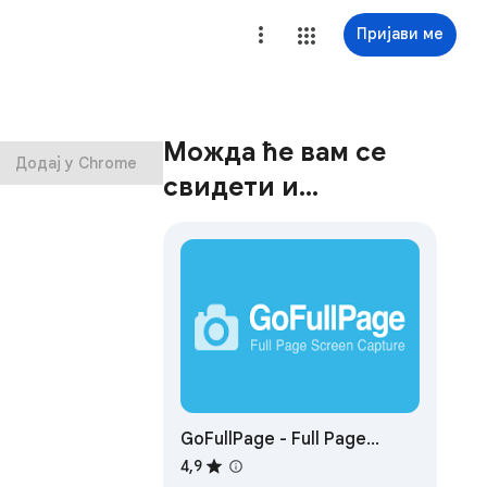
Пријави ме
Можда ће вам се
Додај у Chrome
свидети и…
GoFullPage - Full Page
Screen Capture
4,9