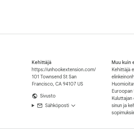
Kehittäjä
Muu kuin e
+X)

https://unhookextension.com/
Kehittäjä e
101 Townsend St San
elinkeinonh
Francisco, CA 94107 US
Huomioitava
wser

Euroopan U
Sivusto
Kuluttajan
Sähköposti
sinun ja keh
sopimuksii