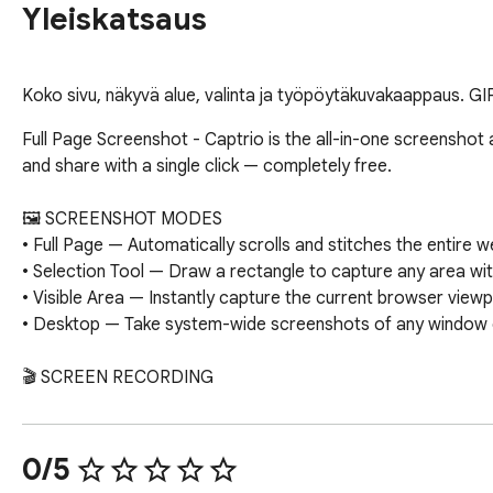
Yleiskatsaus
Koko sivu, näkyvä alue, valinta ja työpöytäkuvakaappaus. GIF
Full Page Screenshot - Captrio is the all-in-one screenshot a
and share with a single click — completely free.

🖼️ SCREENSHOT MODES

• Full Page — Automatically scrolls and stitches the entire
• Selection Tool — Draw a rectangle to capture any area wit
• Visible Area — Instantly capture the current browser viewp
• Desktop — Take system-wide screenshots of any window o
🎬 SCREEN RECORDING

• Record your screen as MP4 video or animated GIF

• Pause and resume recording anytime

• Capture microphone audio alongside your screen

0/5
• Live timer on the extension icon badge
