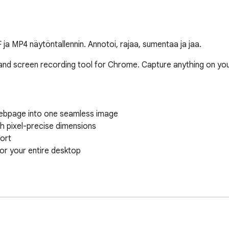
 ja MP4 näytöntallennin. Annotoi, rajaa, sumentaa ja jaa.
nd screen recording tool for Chrome. Capture anything on your s
 webpage into one seamless image

h pixel-precise dimensions

ort

r your entire desktop
