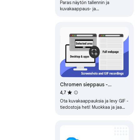
Paras näytön tallennin ja
kuvakaappaus- ja
huomautustyökalu
etätyöskentelyyn.
Chromen sieppaus -
kuvakaappaus ja gif
4,7
Ota kuvakaappauksia ja levy GIF -
tiedostoja heti! Muokkaa ja jaa
saumattomasti. All-in-one-
kuvakaappauksesi ja näytön…