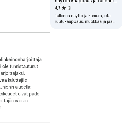
näytön kaappaus ja tallennin
- ruudunkaappaus työkalu
4,7
Tallenna näyttö ja kamera, ota
ruutukaappaus, muokkaa ja jaa
Google Driven kautta
linkeinonharjoittaja
i ole tunnistautunut
arjoittajaksi.
a kuluttajille
nionin alueella:
 oikeudet eivät päde
ittäjän välisiin
n.