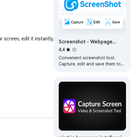
creen, edit it instantly, 
Screenshot - Webpage
Screen Capture
4,4
Convenient screenshot tool.
Capture, edit and save them to
jpeg, gif or png, drop comments
and share.