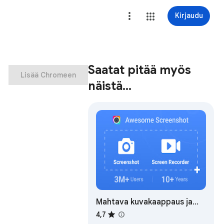
Kirjaudu
Saatat pitää myös
Lisää Chromeen
näistä…
Mahtava kuvakaappaus ja
näytön tallennin
4,7