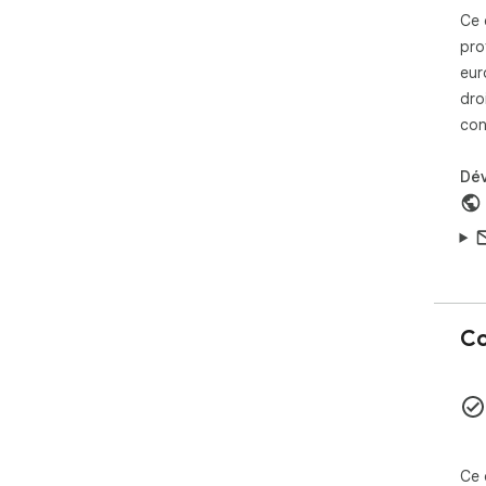
Ce 
pro
eur
dro
con
Dé
Co
Ce 