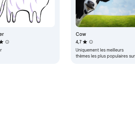
er
Cow
4,7
r
Uniquement les meilleurs
thèmes les plus populaires sur
Atavi.com
re
Tableau de bord du développeur
Règles de confidentialité