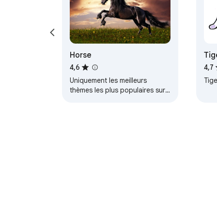
Horse
Tig
4,6
4,7
Uniquement les meilleurs
Tige
thèmes les plus populaires sur
Atavi.com
À propos du Chrome Web Sto